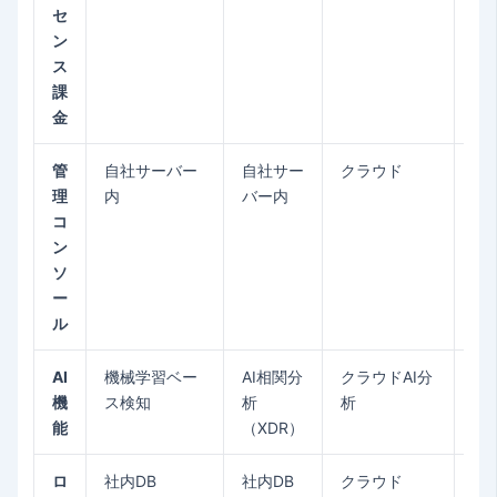
セ
ン
ス
課
金
管
自社サーバー
自社サー
クラウド
自
理
内
バー内
内
コ
域
ン
ソ
ー
ル
AI
機械学習ベー
AI相関分
クラウドAI分
Ad
機
ス検知
析
析
R
能
（XDR）
検
ロ
社内DB
社内DB
クラウド
社