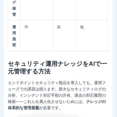
グ
（
保
管
運
中
高
低
低（
用
ベ
負
荷
セキュリティ運用ナレッジをAIで一
元管理する方法
エンドポイントセキュリティ製品を導入しても、運用フ
ェーズでの課題は残ります。膨大なセキュリティログの
分析、インシデント対応手順の共有、過去の対応履歴の
検索——これらを属人化させないためには、
ナレッジの
体系的な管理基盤
が必要です。