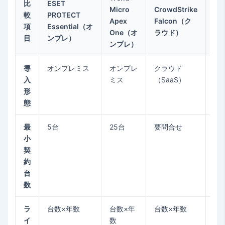
比
ESET
GB
Micro
CrowdStrike
較
PROTECT
On
Apex
Falcon（ク
項
Essential（オ
ナ
One（オ
ラウド）
目
ンプレ）
盤
ンプレ）
導
オンプレミス
オンプレ
クラウド
オ
入
ミス
（SaaS）
（D
形
態
最
5台
25台
要問合せ
制
小
契
約
台
数
ラ
台数×年数
台数×年
台数×年数
サ
イ
数
シ