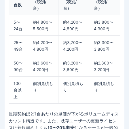
（税別/
（税別/
（税別/
台数
台）
台）
台）
5〜
約4,800〜
約4,200〜
約3,800〜
24台
5,500円
4,800円
4,300円
25〜
約4,200〜
約3,700〜
約3,300〜
49台
4,800円
4,200円
3,800円
50〜
約3,600〜
約3,200〜
約2,800〜
99台
4,200円
3,600円
3,200円
100
個別見積も
個別見積も
個別見積も
台以
り
り
り
上
長期契約ほど1台あたりの単価が下がるボリュームディス
カウント構造です。また、既存ユーザーの更新ライセン
スは新規契約よりも
10〜20%割安
になるケースが一般的