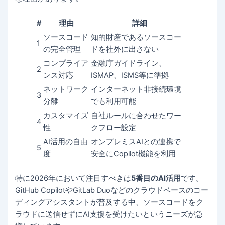
#
理由
詳細
ソースコード
知的財産であるソースコー
1
の完全管理
ドを社外に出さない
コンプライア
金融庁ガイドライン、
2
ンス対応
ISMAP、ISMS等に準拠
ネットワーク
インターネット非接続環境
3
分離
でも利用可能
カスタマイズ
自社ルールに合わせたワー
4
性
クフロー設定
AI活用の自由
オンプレミスAIとの連携で
5
度
安全にCopilot機能を利用
特に2026年において注目すべきは
5番目のAI活用
です。
GitHub CopilotやGitLab Duoなどのクラウドベースのコー
ディングアシスタントが普及する中、ソースコードをク
ラウドに送信せずにAI支援を受けたいというニーズが急