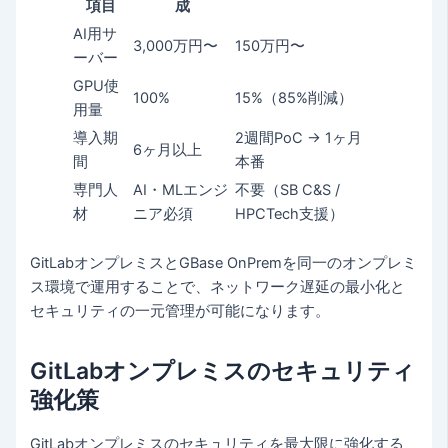
項目
成
AI用サ
3,000万円〜
150万円〜
ーバー
GPU使
100%
15%（85%削減）
用量
導入期
2週間PoC → 1ヶ月
6ヶ月以上
間
本番
専門人
AI・MLエンジ
不要（SB C&S /
材
ニア必須
HPCTech支援）
GitLabオンプレミスとGBase OnPremを同一のオンプレミ
ス環境で運用することで、ネットワーク遅延の最小化と
セキュリティの一元管理が可能になります。
GitLabオンプレミスのセキュリティ
強化策
GitLabオンプレミスのセキュリティを最大限に強化する