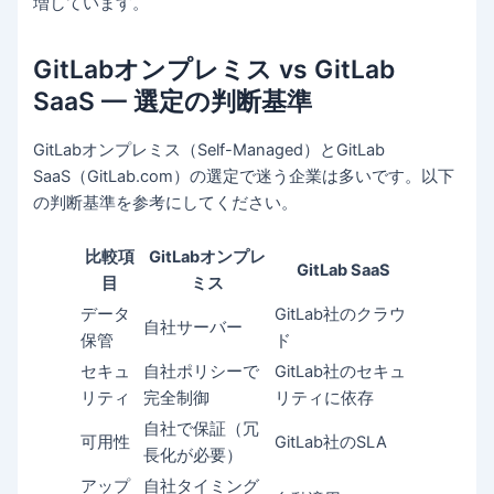
増しています。
GitLabオンプレミス vs GitLab
SaaS — 選定の判断基準
GitLabオンプレミス（Self-Managed）とGitLab
SaaS（GitLab.com）の選定で迷う企業は多いです。以下
の判断基準を参考にしてください。
比較項
GitLabオンプレ
GitLab SaaS
目
ミス
データ
GitLab社のクラウ
自社サーバー
保管
ド
セキュ
自社ポリシーで
GitLab社のセキュ
リティ
完全制御
リティに依存
自社で保証（冗
可用性
GitLab社のSLA
長化が必要）
アップ
自社タイミング