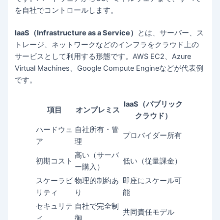
を自社でコントロールします。
IaaS（Infrastructure as a Service）
とは、サーバー、ス
トレージ、ネットワークなどのインフラをクラウド上の
サービスとして利用する形態です。AWS EC2、Azure
Virtual Machines、Google Compute Engineなどが代表例
です。
IaaS（パブリック
項目
オンプレミス
クラウド）
ハードウェ
自社所有・管
プロバイダー所有
ア
理
高い（サーバ
初期コスト
低い（従量課金）
ー購入）
スケーラビ
物理的制約あ
即座にスケール可
リティ
り
能
セキュリテ
自社で完全制
共同責任モデル
ィ
御