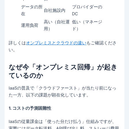
データの所
プロバイダーの
自社施設内
在
DC
高い（自社運
低い（マネージ
運用負荷
用）
ド）
詳しくは
オンプレミスとクラウドの違い
もご確認くださ
い。
なぜ今「オンプレミス回帰」が起き
ているのか
IaaSの普及で「クラウドファースト」が当たり前になっ
た一方、以下の課題が顕在化しています。
1. コストの予測困難性
IaaSの従量課金は「使った分だけ払う」仕組みですが、
実際にはデータ転送料、API呼び出し料、ストレージ費用