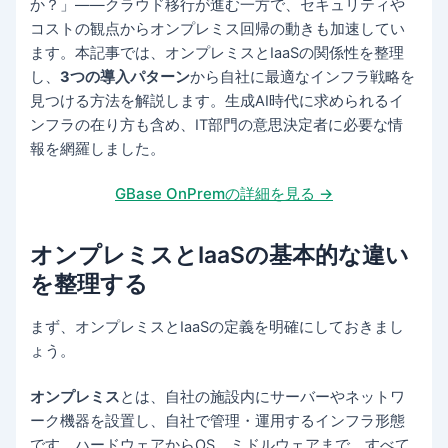
か？」——クラウド移行が進む一方で、セキュリティや
コストの観点からオンプレミス回帰の動きも加速してい
ます。本記事では、オンプレミスとIaaSの関係性を整理
し、
3つの導入パターン
から自社に最適なインフラ戦略を
見つける方法を解説します。生成AI時代に求められるイ
ンフラの在り方も含め、IT部門の意思決定者に必要な情
報を網羅しました。
GBase OnPremの詳細を見る →
オンプレミスとIaaSの基本的な違い
を整理する
まず、オンプレミスとIaaSの定義を明確にしておきまし
ょう。
オンプレミス
とは、自社の施設内にサーバーやネットワ
ーク機器を設置し、自社で管理・運用するインフラ形態
です。ハードウェアからOS、ミドルウェアまで、すべて