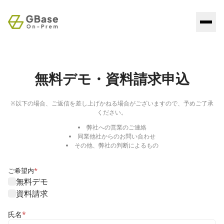
製品
無料デモ・資料請求申込
ソリューション
GBase on Prem
大規模組織向け
導入事例
※以下の場合、ご返信を差し上げかねる場合がございますので、予めご了承
製造業
ください。
GBase on Spark
技術文書・社内ノウハウのAI活用
リソース
中堅・部門向け
弊社への営業のご連絡
同業他社からのお問い合わせ
ブログ
その他、弊社の判断によるもの
問い合わせ
導入の流れ
ご希望内
*
無料デモ
よくある質問
資料請求
氏名
*